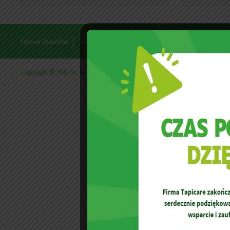
Opinie klientów
Teren działania
Filmy wideo
Cennik usług
Copyright © 2014 by TAPICARE | Powered by
Firma w Anglii
- Cracovia.or