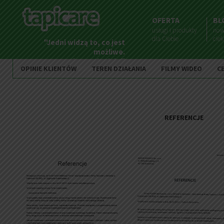
OFERTA
BL
usługi i produkty
now
dla Ciebie
cie
"Jedni widzą to, co jest
możliwe.
Inni to zmieniają."
OPINIE KLIENTÓW
TEREN DZIAŁANIA
FILMY WIDEO
C
REFERENCJE