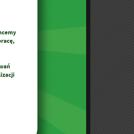
Katowice – czyszczenie wypoczynku i
dywanu w domu palacza
Jak często ozonować mieszkanie?
Z powtórną wizytą – czyszczenie
dywanu i foteli w Katowicach
„Podwójne” zlecenie w Lędzinach
Knurów – czyszczenie wykładziny w
restauracji
Czyszczenie skórzanej tapicerki
samochodowej