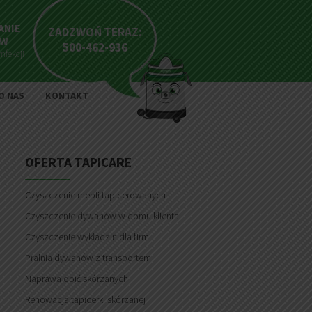
ANIE
ZADZWOŃ TERAZ:
EW
500-462-936
nfekcji
O NAS
KONTAKT
OFERTA TAPICARE
Czyszczenie mebli tapicerowanych
Czyszczenie dywanów w domu klienta
Czyszczenie wykładzin dla firm
Pralnia dywanów z transportem
Naprawa obić skórzanych
Renowacja tapicerki skórzanej