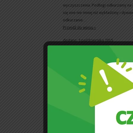
wyczyszczenia. Podłogi odkurzamy na o
się one nie mniej niż wykładziny i dywa
odkurzanie…
Przejdź do wpisu »
dodano: 3 października 2015
Urok lata, czyli truskawkowa 
Tak pyszne, soczyste i przywodzące na