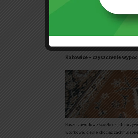
czyszczenie tapicerek podzieliśmy na tr
krzeseł i tapczanów. Nasza brygada p
Przejdź do wpisu »
dodano: 6 sierpnia 2015
Katowice – czyszczenie wypo
Nasze zawodowe ścieżki często przywo
wtorkowe, ciepłe chociaż zachmurzone