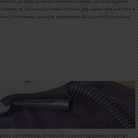
y o tym, jak będą się one prezentować w salonie, czy będą wygodne,
rozważamy to, jak wyczyścić meble skórzane, gdy zajdzie taka potrzeba. A
óźniej. Podstawową zasadą do zapamiętania dla wszystkich posiadaczy
 dywany czy wykładziny, od czasu do czasu wymagają one porządnego