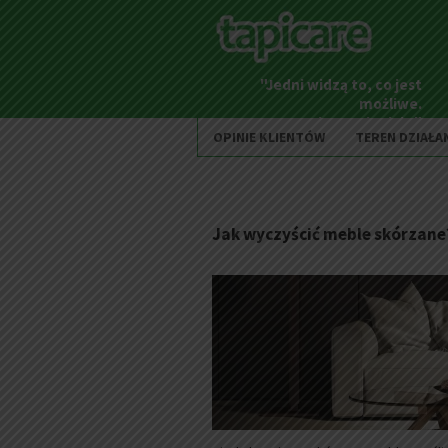
"Jedni widzą to, co jest
możliwe.
Inni to zmieniają."
OPINIE KLIENTÓW
TEREN DZIAŁA
Jak wyczyścić meble skórzane