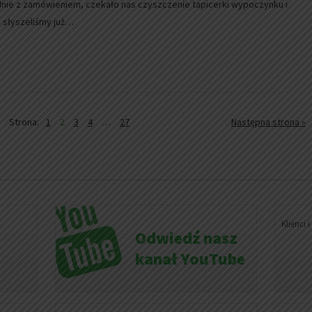
odnie z zamówieniem, czekało nas czyszczenie tapicerki wypoczynku i
y słyszeliśmy już…
Strona:
1
2
3
4
…
27
Następna strona »
Klienci 
Odwiedź nasz
kanał YouTube