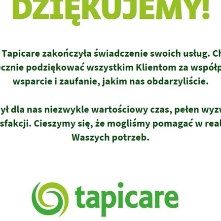
nych plam. To właśnie za sprawą tych pysznych owoców czekało na nas
ki, które w każdym momencie mogło zakończyć się niepowodzeniem.
lama,…
 Dziecka Zakątek
ujemy dobrze. Lubimy też dobre uczynki, dlatego chętnie
kie jak ta w Domu Dziecka Zakątek z Katowic. Pracy było tak dużo, że