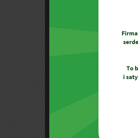
polskiego lata, dla innych źródło opor
niezwykle trudne czyszczenie tapicer
Foto: Pufa przed czyszczeniem oraz p
Przejdź do wpisu »
dodano: 16 września 2015
Czyszczenie tapicerek w Domu
Lubimy poczucie, że naszą pracę wykon
przeprowadzamy akcje charytatywne, ta