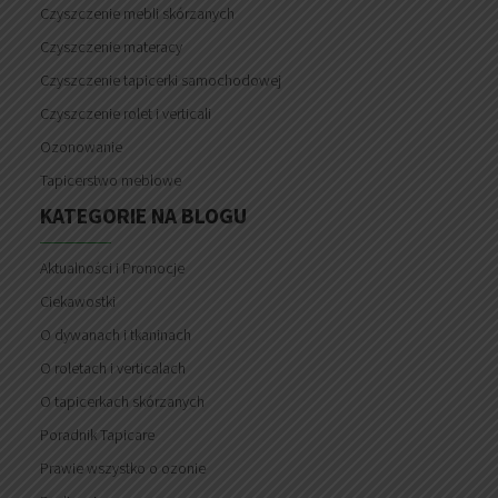
Czyszczenie mebli skórzanych
Czyszczenie materacy
Czyszczenie tapicerki samochodowej
Czyszczenie rolet i verticali
Ozonowanie
Tapicerstwo meblowe
KATEGORIE NA BLOGU
Aktualności i Promocje
Ciekawostki
O dywanach i tkaninach
O roletach i verticalach
O tapicerkach skórzanych
Poradnik Tapicare
Prawie wszystko o ozonie