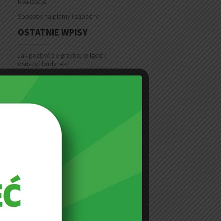
Realizacje
Sposoby na plamy i zapachy
OSTATNIE WPISY
Jak pozbyć się grzyba, wilgoci i
osuszyć budynek?
Na co uważać przy zakupie
używanych mebli tapicerowanych?
Kanapa nowa czy używana?
Jak usunąć mole z dywanu?
Jak wyprać tapicerkę?
Jak wyczyścić meble skórzane?
Jak wyprać kanapę?
Urok lata, czyli truskawkowa plama na
tapicerce
Czyszczenie tapicerek w Domu
Dziecka Zakątek