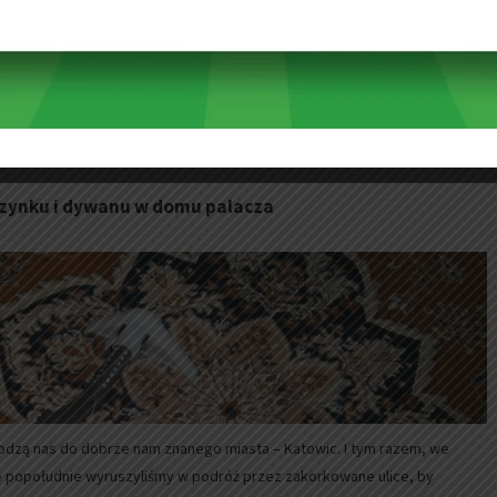
zy zlecenia. Jeden Dom Dziecka, trzy oddziały, dziesiątki kanap, foteli,
racowała…
czynku i dywanu w domu palacza
dzą nas do dobrze nam znanego miasta – Katowic. I tym razem, we
 popołudnie wyruszyliśmy w podróż przez zakorkowane ulice, by