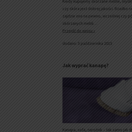
Kiedy kupujemy skórzane meble, myślim
czy skóra jest dobrej jakości. Rzadko 
zajdzie ona na pewno, wcześniej czy p
skórzanych mebli…
Przejdź do wpisu »
dodano: 5 października 2015
Jak wyprać kanapę?
Kanapa, sofa, narożnik – tak samo jak