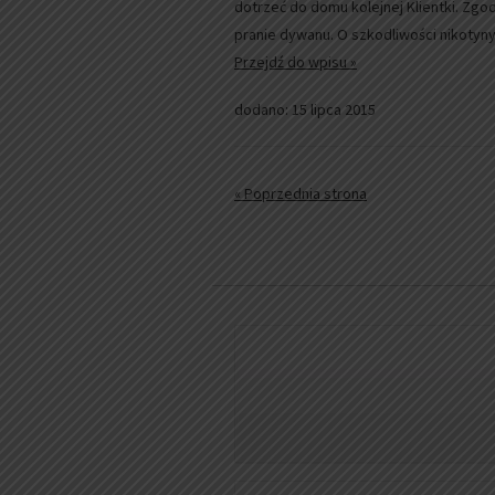
dotrzeć do domu kolejnej Klientki. Zg
pranie dywanu. O szkodliwości nikotyn
Przejdź do wpisu »
dodano: 15 lipca 2015
« Poprzednia strona