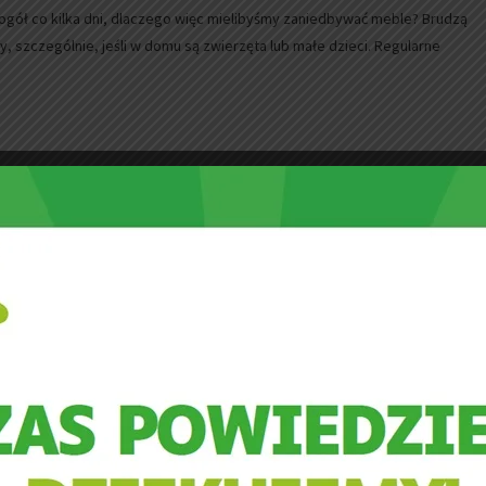
gół co kilka dni, dlaczego więc mielibyśmy zaniedbywać meble? Brudzą
ny, szczególnie, jeśli w domu są zwierzęta lub małe dzieci. Regularne
plama na tapicerce
 myśl piękne, słoneczne dni. Truskawki. Dla jednych smak prawdziwego,