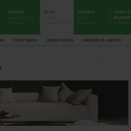
OFERTA
BLOG
GALERIA
ZWALCZ
PLUSKI
usługi i produkty
nowości i
zdjęcia z
dla Ciebie
ciekawe artykuły
naszych prac
usługi dezy
NIA
FILMY WIDEO
CENNIK USŁUG
GWARANCJA JAKOŚCI
?