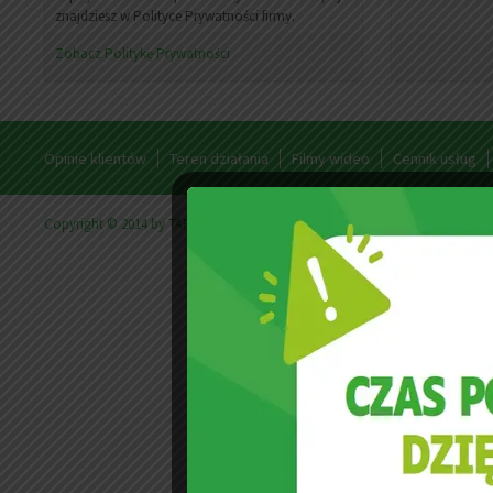
znajdziesz w Polityce Prywatności firmy.
Zobacz Politykę Prywatności
Opinie klientów
Teren działania
Filmy wideo
Cennik usług
Copyright © 2014 by TAPICARE | Powered by
Firma w Anglii
- Cracovia.or