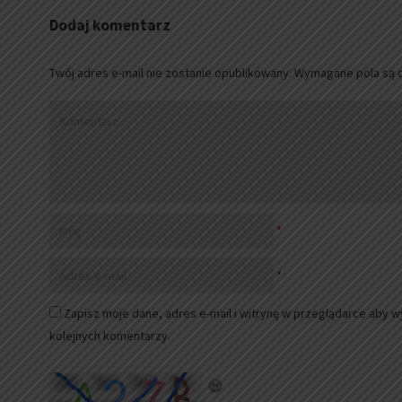
Dodaj komentarz
Twój adres e-mail nie zostanie opublikowany.
Wymagane pola są 
*
*
Zapisz moje dane, adres e-mail i witrynę w przeglądarce aby 
kolejnych komentarzy.