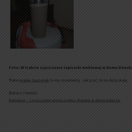
Foto: W trakcie czyszczenia tapicerki meblowej w Domu Dzieck
T
akie
pranie tapicerek
to my rozumiemy. Jak prać, to na dużą skalę.
Z
obacz również:
Katowice – czyszczenie wypoczynku i dywanu w domu palacza.