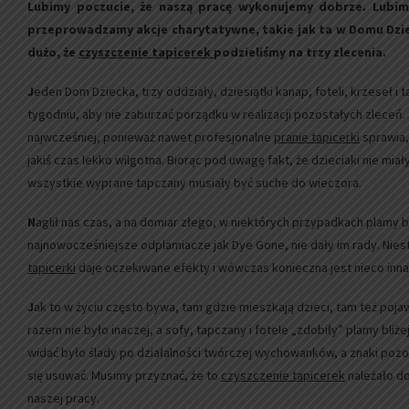
Lubimy poczucie, że naszą pracę wykonujemy dobrze. Lubim
przeprowadzamy akcje charytatywne, takie jak ta w Domu Dzie
dużo, że
czyszczenie tapicerek
podzieliśmy na trzy zlecenia.
J
eden Dom Dziecka, trzy oddziały, dziesiątki kanap, foteli, krzeseł 
tygodniu, aby nie zaburzać porządku w realizacji pozostałych zleceń. 
najwcześniej, ponieważ nawet profesjonalne
pranie tapicerki
sprawia,
jakiś czas lekko wilgotna. Biorąc pod uwagę fakt, że dzieciaki nie mia
wszystkie wyprane tapczany musiały być suche do wieczora.
N
aglił nas czas, a na domiar złego, w niektórych przypadkach plamy b
najnowocześniejsze odplamiacze jak Dye Gone, nie dały im rady. Nie
tapicerki
daje oczekiwane efekty i wówczas konieczna jest nieco inna
J
ak to w życiu często bywa, tam gdzie mieszkają dzieci, tam też poja
razem nie było inaczej, a sofy, tapczany i fotele „zdobiły” plamy bli
widać było ślady po działalności twórczej wychowanków, a znaki poz
się usuwać. Musimy przyznać, że to
czyszczenie tapicerek
należało do
naszej pracy.