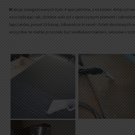
W
akcję zaangażowanych było 4 specjalistów, a na koniec dołączył naw
oszczędzając rąk, dzielnie walczył z uporczywymi plamami i zabrudzen
tapczanów, ponad 10 kanap, kilkanaście krzeseł i foteli obrotowych 
wszystkie te meble przestały być siedliskiem bakterii, wirusów i rozt