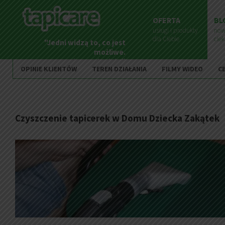
OFERTA
BL
usługi i produkty
now
dla Ciebie
cie
"Jedni widzą to, co jest
możliwe.
Inni to zmieniają."
OPINIE KLIENTÓW
TEREN DZIAŁANIA
FILMY WIDEO
C
Czyszczenie tapicerek w Domu Dziecka Zakątek