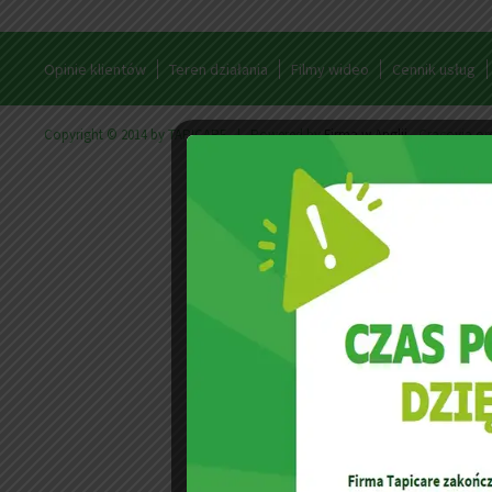
Opinie klientów
Teren działania
Filmy wideo
Cennik usług
Copyright © 2014 by TAPICARE | Powered by
Firma w Anglii
- Cracovia.or