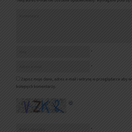
Twój adres e-mail nie zostanie opublikowany.
Wymagane pola są 
*
*
Zapisz moje dane, adres e-mail i witrynę w przeglądarce aby 
kolejnych komentarzy.
*