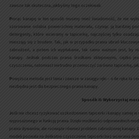
zawsze tak skuteczna, jakbyśmy tego oczekiwali.
P
iorąc kanapę w ten sposób musimy mieć świadomość, że nie wybra
szorowanie osłabia powierzchnię materiału, czyniąc ją bardziej po
detergenty, które wcieramy w tapicerkę, najczęściej tylko osadzaj
mieszają się z brudem. Tak, jak w przypadku prania ubrań kluczo
zabrudzeń, a potem ich wypłukanie, tak samo ważnym jest, by n
kanapy. Jednak podczas prania środkami sklepowymi, ciężko jes
czyszczeniu, natomiast nietrudno przemoczyć zarówno tapicerkę, ja
P
owyższa metoda jest tania i zawsze w zasięgu ręki – o ile ręka ta cec
niezbędna jest dla bezpiecznego prania kanapy.
Sposób II: Wykorzystaj mas
J
eśli nie chcesz ryzykować uszkodzeniem tapicerki i kanapy samej w
wyposażonego w funkcję prania. Dzięki możliwości odpowiednich modyf
prania dywanów, ale rozwiąże również problem zabrudzonej kanapy. D
modeli pozwala na delikatne czyszczenie tapicerki bez wcierania det