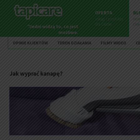
OFERTA
BL
usługi i produkty
now
dla Ciebie
cie
"Jedni widzą to, co jest
możliwe.
Inni to zmieniają."
OPINIE KLIENTÓW
TEREN DZIAŁANIA
FILMY WIDEO
C
Jak wyprać kanapę?