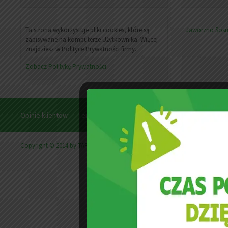
Ta strona wykorzystuje pliki cookies, które są
Jaworzno
Sos
zapisywane na komputerze Użytkownika. Więcej
znajdziesz w Polityce Prywatności firmy.
Zobacz Politykę Prywatności
Opinie klientów
Teren działania
Filmy wideo
Cennik usług
Copyright © 2014 by TAPICARE | Powered by
Firma w Anglii
- Cracovia.or