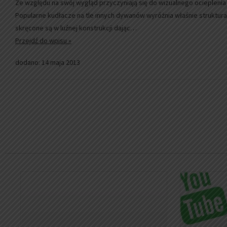
Ze względu na swój wygląd przyczyniają się do wizualnego ociepleni
Popularne kudłacze na tle innych dywanów wyróżnia właśnie struktur
skręcone są w luźnej konstrukcji dając…
Przejdź do wpisu »
dodano: 14 maja 2013
Strona: