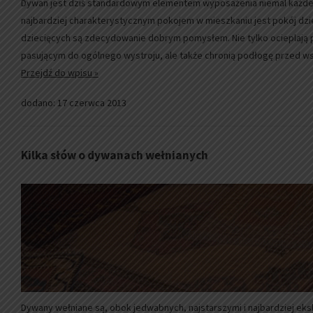
Dywan jest dziś standardowym elementem wyposażenia niemal każd
najbardziej charakterystycznym pokojem w mieszkaniu jest pokój dzi
dziecięcych są zdecydowanie dobrym pomysłem. Nie tylko ocieplają
pasującym do ogólnego wystroju, ale także chronią podłogę przed w
Przejdź do wpisu »
dodano: 17 czerwca 2013
Kilka słów o dywanach wełnianych
Dywany wełniane są, obok jedwabnych, najstarszymi i najbardziej ek