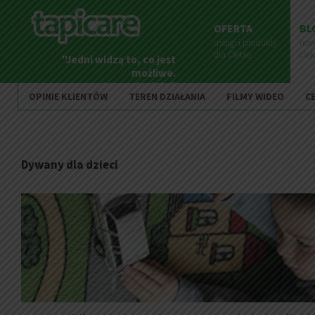
OFERTA
BL
usługi i produkty
now
dla Ciebie
cie
"Jedni widzą to, co jest
możliwe.
Inni to zmieniają."
OPINIE KLIENTÓW
TEREN DZIAŁANIA
FILMY WIDEO
C
Dywany dla dzieci