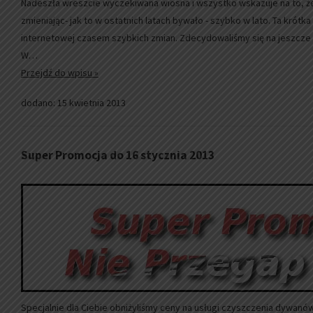
Nadeszła wreszcie wyczekiwana wiosna i wszystko wskazuje na to, że
zmieniając- jak to w ostatnich latach bywało - szybko w lato. Ta krótk
internetowej czasem szybkich zmian. Zdecydowaliśmy się na jeszcze 
W…
Przejdź do wpisu »
dodano: 15 kwietnia 2013
Super Promocja do 16 stycznia 2013
Specjalnie dla Ciebie obniżyliśmy ceny na usługi czyszczenia dywanó