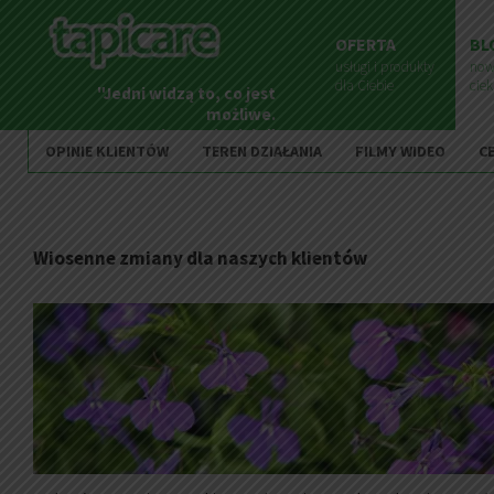
OFERTA
BL
usługi i produkty
now
dla Ciebie
cie
"Jedni widzą to, co jest
możliwe.
Inni to zmieniają."
OPINIE KLIENTÓW
TEREN DZIAŁANIA
FILMY WIDEO
C
Wiosenne zmiany dla naszych klientów