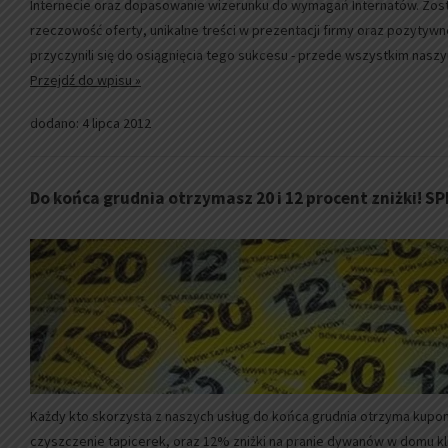
Internecie oraz dopasowanie wizerunku do wymagań Internatów. Zosta
rzeczowość oferty, unikalne treści w prezentacji firmy oraz pozytywn
przyczynili się do osiągnięcia tego sukcesu - przede wszystkim nas
Przejdź do wpisu »
dodano: 4 lipca 2012
Do końca grudnia otrzymasz 20 i 12 procent zniżki! S
Każdy kto skorzysta z naszych usług do końca grudnia otrzyma kupon
czyszczenie tapicerek, oraz 12% zniżki na pranie dywanów w domu kl