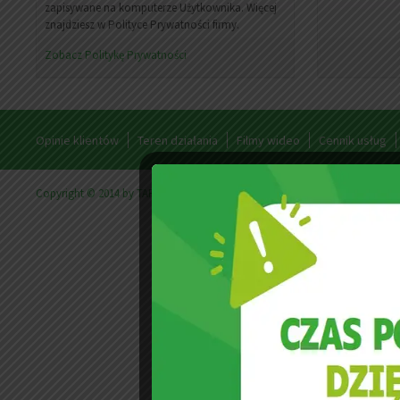
zapisywane na komputerze Użytkownika. Więcej
znajdziesz w Polityce Prywatności firmy.
Zobacz Politykę Prywatności
Opinie klientów
Teren działania
Filmy wideo
Cennik usług
Copyright © 2014 by TAPICARE | Powered by
Firma w Anglii
- Cracovia.or